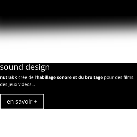
music production
Paul Lecomte
propose de
la création musicale
pour des
spectacles, médias, jeux vidéo et cinema.
en savoir +
sound design
nutrakk
crée de l’
habillage sonore et du bruitage
pour des films,
des jeux vidéos…
en savoir +
mix/master
nutrakk
met à disposition ses
services techniques
liés à la
musique.