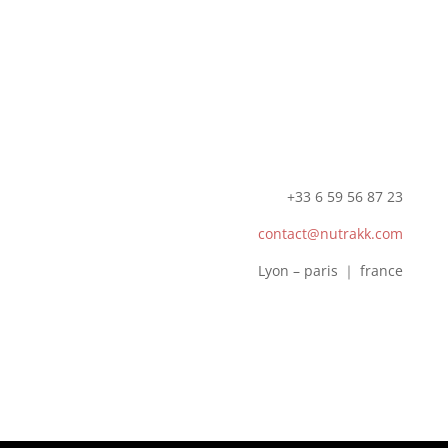
+33 6 59 56 87 23
contact@nutrakk.com
Lyon – paris
｜ france