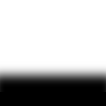
en savoir +
surround
Que ce soit pour
une salle immersive, une application VR, une
experience spatialiasée
,
nutrakk
travaille sur mesure pour votre projet.
en savoir +
broadcast
Sonorisation
, podcast, réalisations d’émission de
radio
et de
télévision
en direct,
nutrakk
est là pour répondre à vos attentes.
en savoir +